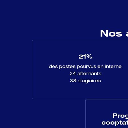
Nos 
21%
des postes pourvus en interne

24 alternants

38 stagiaires
Pro
cooptat