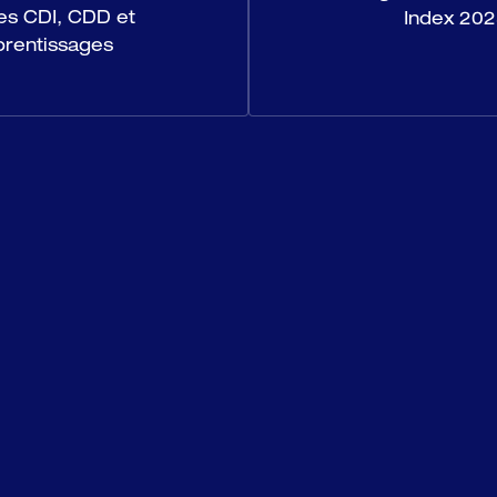
es CDI, CDD et 
Index 20
prentissages