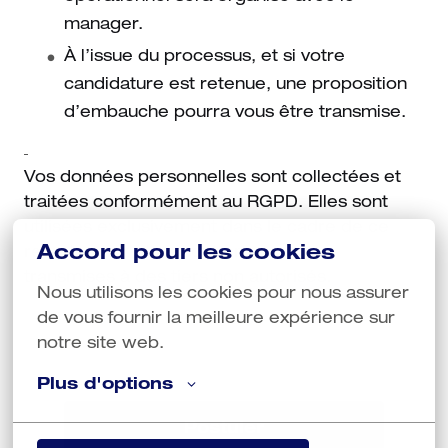
manager.
À l’issue du processus, et si votre
candidature est retenue, une proposition
d’embauche pourra vous être transmise.
Vos données personnelles sont collectées et
traitées conformément au RGPD. Elles sont
utilisées exclusivement dans le cadre de ce
Accord pour les cookies
recrutement et ne sont en aucun cas
transmises à des tiers non autorisés.
Nous utilisons les cookies pour nous assurer 
de vous fournir la meilleure expérience sur 
notre site web.
Plus d'options
Postuler