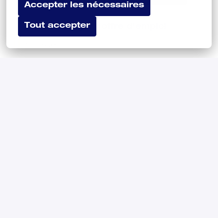
Accepter les nécessaires
Tout accepter
Partager l'offre d'emploi
Sur site
Vénissieux
,
Auvergne-Rhône-Alpes
,
France
31 000 € - 40 000 € par an
Direction des opérations
Venez faire 
battre le cœur des 
bâtiments avec 