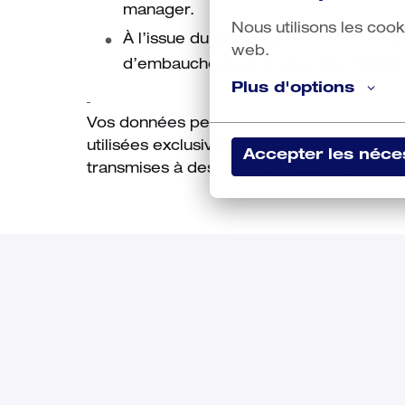
manager.
Nous utilisons les cook
À l’issue du processus, et si votre c
web.
d’embauche pourra vous être transm
Plus d'options
Vos données personnelles sont collectées
utilisées exclusivement dans le cadre de
Accepter les néce
transmises à des tiers non autorisés.
Venez faire battre l