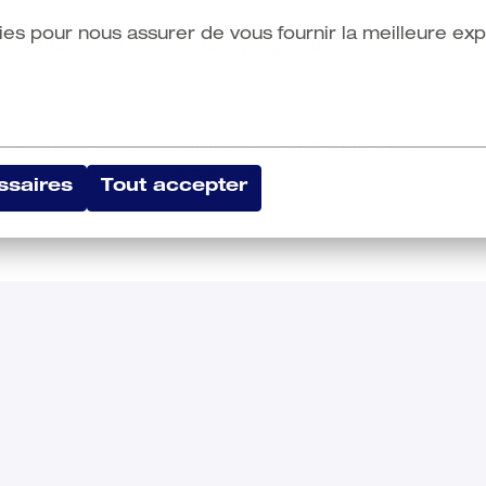
ies pour nous assurer de vous fournir la meilleure expé
andidature est retenue, une proposition
ise.
 et traitées conformément au RGPD. Elles sont
 ce recrutement et ne sont en aucun cas
ssaires
Tout accepter
e cœur des bâtiments av