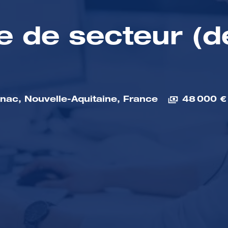
 de secteur (dé
gnac
,
Nouvelle-Aquitaine
,
France
48 000 €